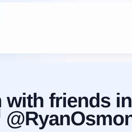
 with friends 
 @RyanOsmo