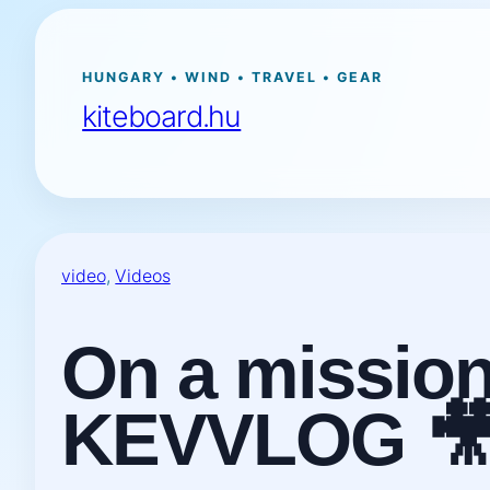
Ugrás
a
tartalomhoz
HUNGARY • WIND • TRAVEL • GEAR
kiteboard.hu
video
, 
Videos
On a mission
KEVVLOG 