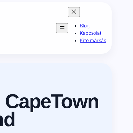
Blog
Kapcsolat
Kite márkák
in CapeTown
nd