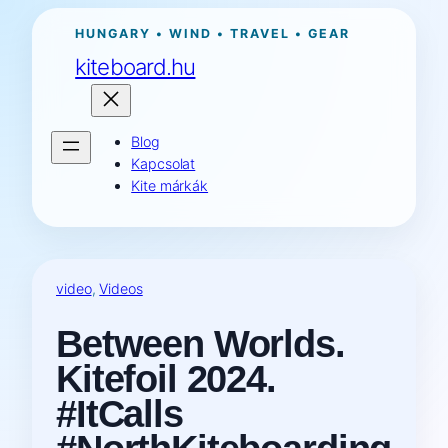
Ugrás
HUNGARY • WIND • TRAVEL • GEAR
a
kiteboard.hu
tartalomhoz
Blog
Kapcsolat
Kite márkák
video
, 
Videos
Between Worlds.
Kitefoil 2024.
#ItCalls