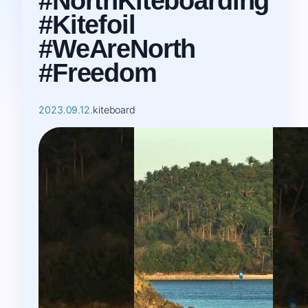
#NorthKiteboarding
#Kitefoil
#WeAreNorth
#Freedom
2023.09.12.
kiteboard