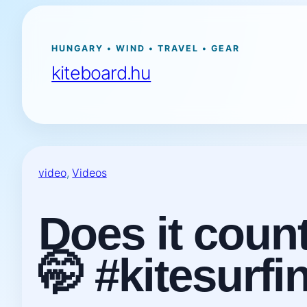
Ugrás
a
tartalomhoz
HUNGARY • WIND • TRAVEL • GEAR
kiteboard.hu
video
, 
Videos
Does it count
🤭 #kitesurfi