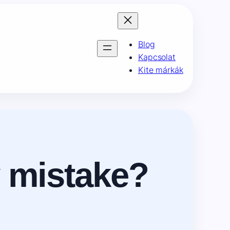
Blog
Kapcsolat
Kite márkák
y mistake?