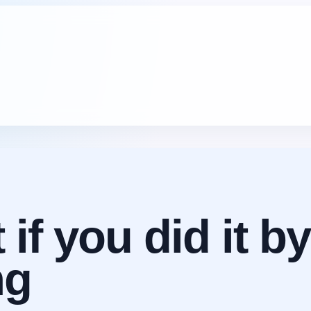
 if you did it b
ng