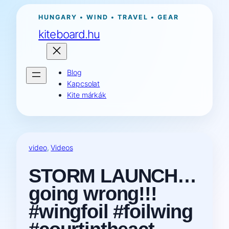
Ugrás
HUNGARY • WIND • TRAVEL • GEAR
a
kiteboard.hu
tartalomhoz
Blog
Kapcsolat
Kite márkák
video
, 
Videos
STORM LAUNCH…
going wrong!!!
#wingfoil #foilwing