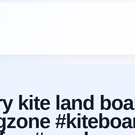
y kite land boa
gzone #kiteboa