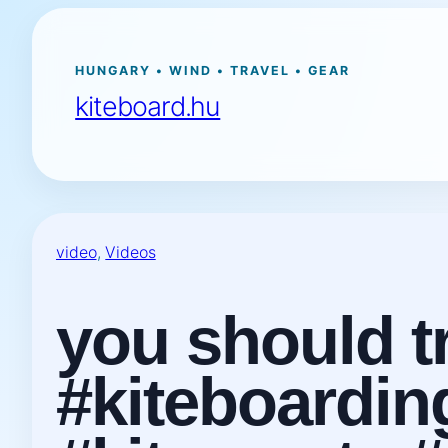
Ugrás
a
tartalomhoz
HUNGARY • WIND • TRAVEL • GEAR
kiteboard.hu
video
, 
Videos
you should tr
#kiteboardin