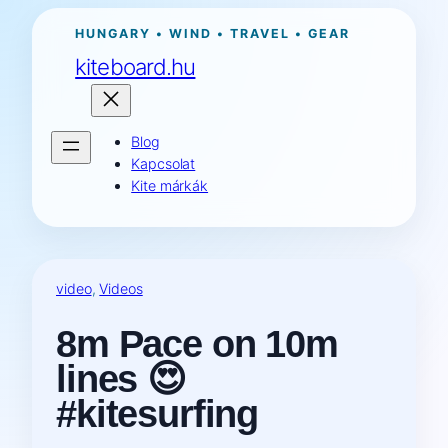
Ugrás
HUNGARY • WIND • TRAVEL • GEAR
a
kiteboard.hu
tartalomhoz
Blog
Kapcsolat
Kite márkák
video
, 
Videos
8m Pace on 10m
lines 😍
#kitesurfing