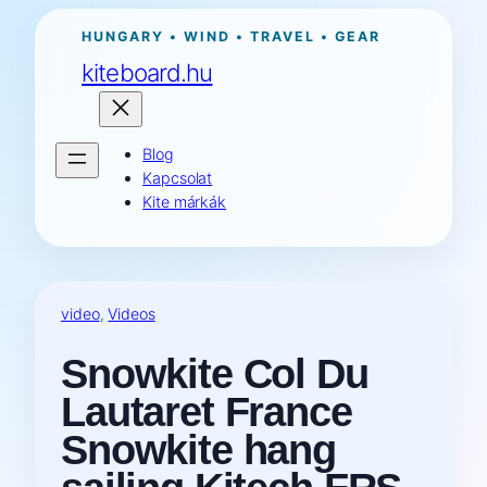
Ugrás
HUNGARY • WIND • TRAVEL • GEAR
a
kiteboard.hu
tartalomhoz
Blog
Kapcsolat
Kite márkák
video
, 
Videos
Snowkite Col Du
Lautaret France
Snowkite hang