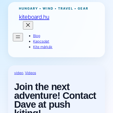
Ugrás
HUNGARY • WIND • TRAVEL • GEAR
a
kiteboard.hu
tartalomhoz
Blog
Kapcsolat
Kite márkák
video
, 
Videos
Join the next
adventure! Contact
Dave at push