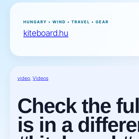
Ugrás
a
tartalomhoz
HUNGARY • WIND • TRAVEL • GEAR
kiteboard.hu
video
, 
Videos
Check the fu
is in a diffe