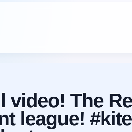
ll video! The R
rent league! #ki