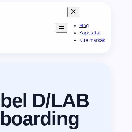
Blog
Kapcsolat
Kite márkák
ebel D/LAB
teboarding