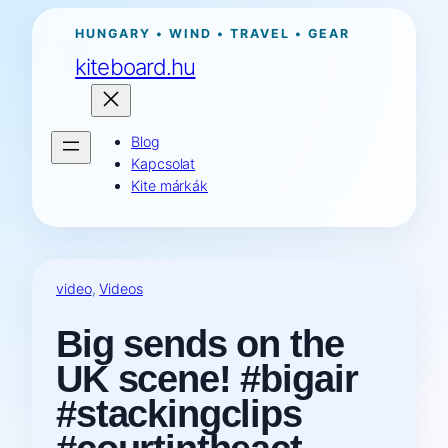
Ugrás
HUNGARY • WIND • TRAVEL • GEAR
a
kiteboard.hu
tartalomhoz
Blog
Kapcsolat
Kite márkák
video
, 
Videos
Big sends on the
UK scene! #bigair
#stackingclips