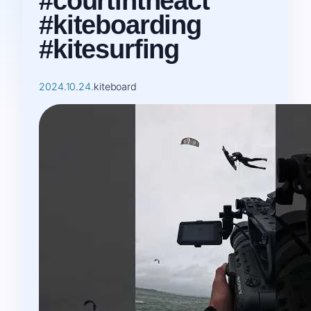
#courtintheact
#kiteboarding
#kitesurfing
2024.10.24.
kiteboard