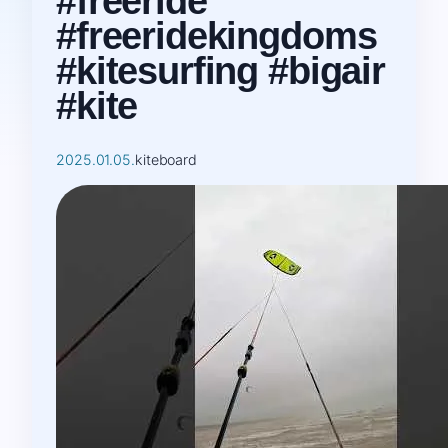
#freeride
#freeridekingdoms
#kitesurfing #bigair
#kite
2025.01.05.
kiteboard