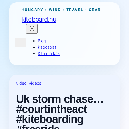
Ugrás
HUNGARY • WIND • TRAVEL • GEAR
a
kiteboard.hu
tartalomhoz
Blog
Kapcsolat
Kite márkák
video
, 
Videos
Uk storm chase…
#courtintheact
#kiteboarding