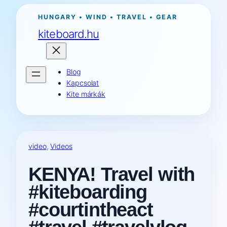
Ugrás
HUNGARY • WIND • TRAVEL • GEAR
a
kiteboard.hu
tartalomhoz
Blog
Kapcsolat
Kite márkák
video
, 
Videos
KENYA! Travel with
#kiteboarding
#courtintheact