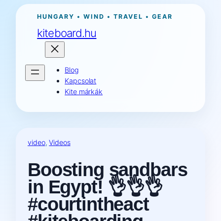
Ugrás
HUNGARY • WIND • TRAVEL • GEAR
a
kiteboard.hu
tartalomhoz
Blog
Kapcsolat
Kite márkák
video
, 
Videos
Boosting sandbars
in Egypt! 👌👌👌
#courtintheact