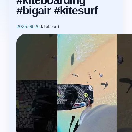
#kiteboarding
#bigair #kitesurf
2025.06.20.
kiteboard