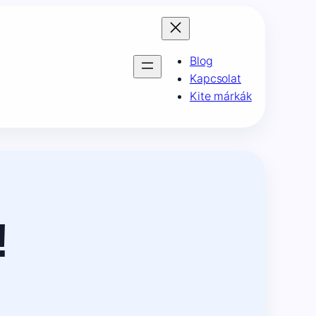
Blog
Kapcsolat
Kite márkák
!