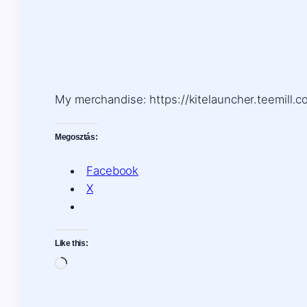
My merchandise: https://kitelauncher.teemill.co
Megosztás:
Facebook
X
Like this:
Loading…