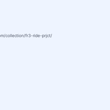
m/collection/fr3-ride-prjct/