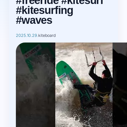
#freeride #kitesurf
#kitesurfing
#waves
2025.10.29.
kiteboard