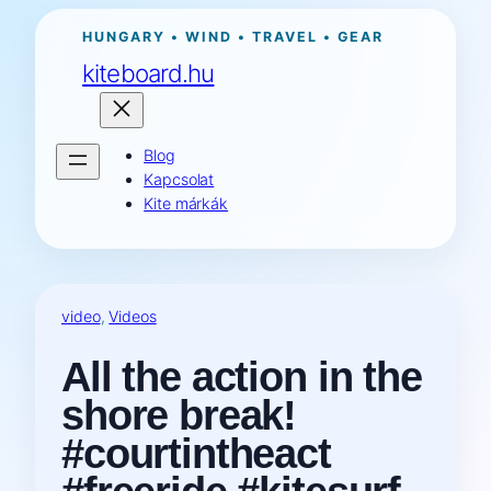
Ugrás
HUNGARY • WIND • TRAVEL • GEAR
a
kiteboard.hu
tartalomhoz
Blog
Kapcsolat
Kite márkák
video
, 
Videos
All the action in the
shore break!
#courtintheact