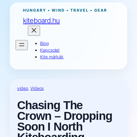
Ugrás
HUNGARY • WIND • TRAVEL • GEAR
a
kiteboard.hu
tartalomhoz
Blog
Kapcsolat
Kite márkák
video
, 
Videos
Chasing The
Crown – Dropping
Soon I North