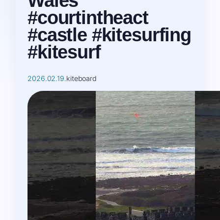
Wales
#courtintheact
#castle #kitesurfing
#kitesurf
2026.02.19.
kiteboard