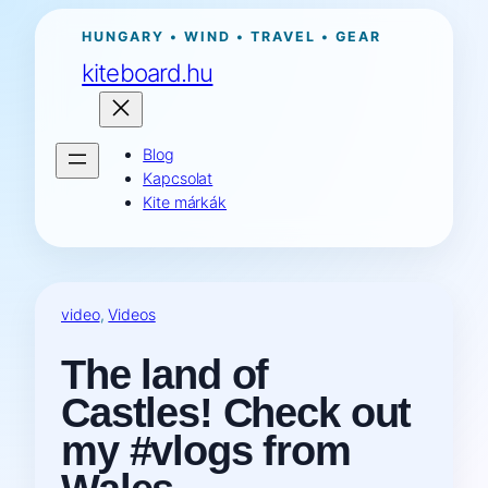
Ugrás
HUNGARY • WIND • TRAVEL • GEAR
a
kiteboard.hu
tartalomhoz
Blog
Kapcsolat
Kite márkák
video
, 
Videos
The land of
Castles! Check out
my #vlogs from