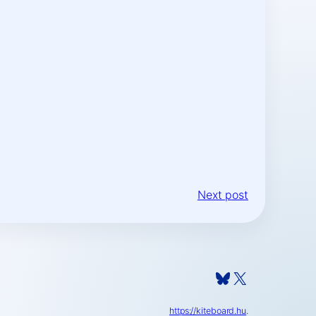
Next post
Bluesky
X
https://kiteboard.hu
.