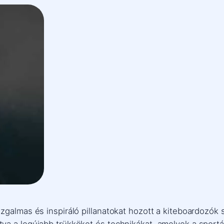
zgalmas és inspiráló pillanatokat hozott a kiteboardozók 
va a legújabb trükköket és technikákat, amelyek a sportá