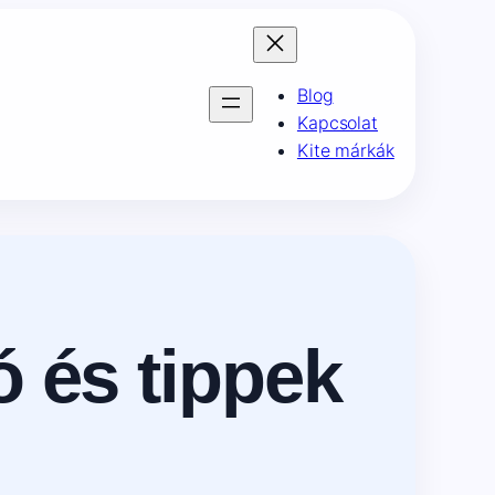
Blog
Kapcsolat
Kite márkák
ó és tippek