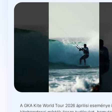
A GKA Kite World Tour 2026 áprilisi eseménye i
kiteboardosai mérték össze tudásukat, bemutat