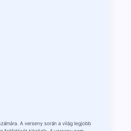
számára. A verseny során a világ legjobb
g fejlődését tükrözik. A verseny nem