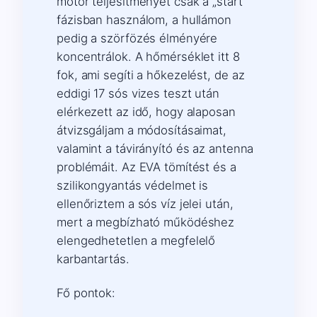
motor teljesítményét csak a „start”
fázisban használom, a hullámon
pedig a szörfözés élményére
koncentrálok. A hőmérséklet itt 8
fok, ami segíti a hőkezelést, de az
eddigi 17 sós vizes teszt után
elérkezett az idő, hogy alaposan
átvizsgáljam a módosításaimat,
valamint a távirányító és az antenna
problémáit. Az EVA tömítést és a
szilikongyantás védelmet is
ellenőriztem a sós víz jelei után,
mert a megbízható működéshez
elengedhetetlen a megfelelő
karbantartás.
Fő pontok: