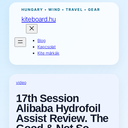
Ugrás
HUNGARY • WIND • TRAVEL • GEAR
a
kiteboard.hu
tartalomhoz
Blog
Kapcsolat
Kite márkák
video
17th Session
Alibaba Hydrofoil
Assist Review. The