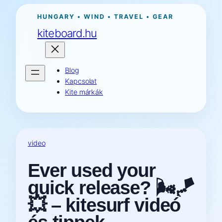
Ugrás
HUNGARY • WIND • TRAVEL • GEAR
a
kiteboard.hu
tartalomhoz
Blog
Kapcsolat
Kite márkák
video
Ever used your
quick release? 🌬️🪁
💥 – kitesurf videó