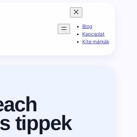
Blog
Kapcsolat
Kite márkák
each
és tippek