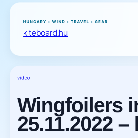
Ugrás
a
tartalomhoz
HUNGARY • WIND • TRAVEL • GEAR
kiteboard.hu
video
Wingfoilers 
25.11.2022 – 