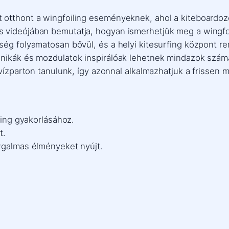
 otthont a wingfoiling eseményeknek, ahol a kiteboardoz
 videójában bemutatja, hogyan ismerhetjük meg a wingfoi
sség folyamatosan bővül, és a helyi kitesurfing központ 
hnikák és mozdulatok inspirálóak lehetnek mindazok számá
 vízparton tanulunk, így azonnal alkalmazhatjuk a frissen
ling gyakorlásához.
t.
izgalmas élményeket nyújt.