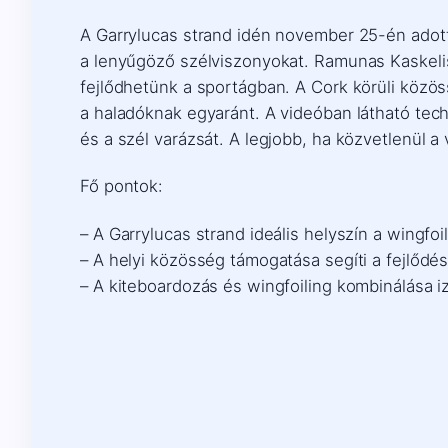
A Garrylucas strand idén november 25-én adott
a lenyűgöző szélviszonyokat. Ramunas Kaskelis
fejlődhetünk a sportágban. A Cork körüli közö
a haladóknak egyaránt. A videóban látható tec
és a szél varázsát. A legjobb, ha közvetlenül a
Fő pontok:
– A Garrylucas strand ideális helyszín a wingfoi
– A helyi közösség támogatása segíti a fejlődés
– A kiteboardozás és wingfoiling kombinálása 