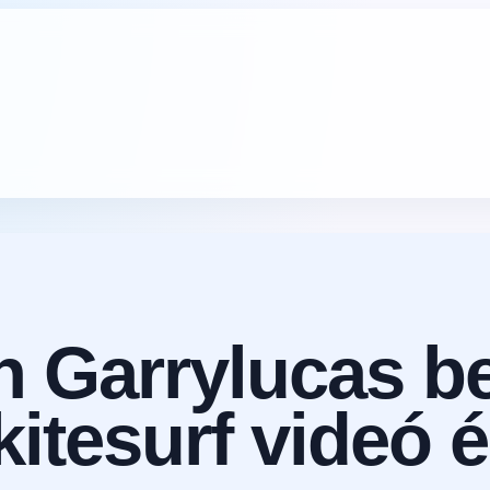
in Garrylucas b
kitesurf videó 