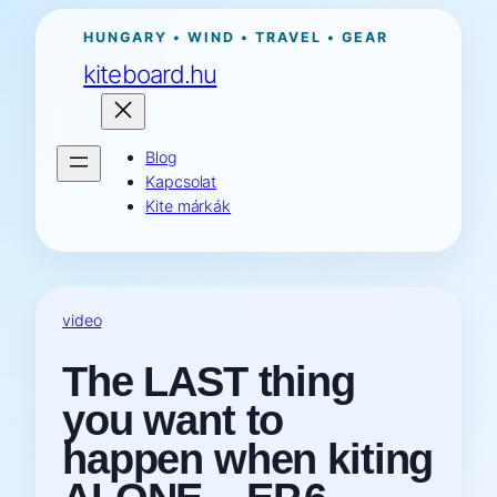
Ugrás
HUNGARY • WIND • TRAVEL • GEAR
a
kiteboard.hu
tartalomhoz
Blog
Kapcsolat
Kite márkák
video
The LAST thing
you want to
happen when kiting