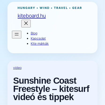
Ugrás
HUNGARY • WIND • TRAVEL • GEAR
a
kiteboard.hu
tartalomhoz
Blog
Kapcsolat
Kite márkák
video
Sunshine Coast
Freestyle – kitesurf
videó és tippek