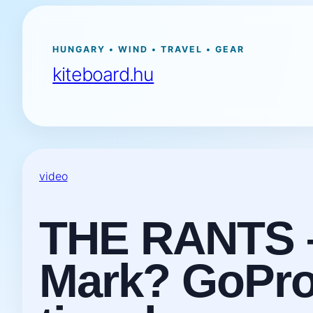
Ugrás
a
tartalomhoz
HUNGARY • WIND • TRAVEL • GEAR
kiteboard.hu
video
THE RANTS –
Mark? GoPro I