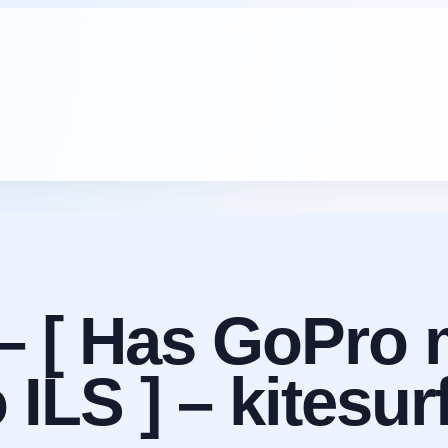
 [ Has GoPro 
LS ] – kitesur