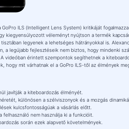
GoPro ILS (Intelligent Lens System) kritikáját fogalmazz
egy kiegyensúlyozott véleményt nyújtson a termék kapcsán
ók tisztában legyenek a lehetséges hátrányokkal is. Alexa
, a legújabb fejlesztéseik nem biztos, hogy mindenki sz
 A videóban érintett szempontok segíthetnek a kiteboar
ék, hogy mit várhatnak el a GoPro ILS-től az élmények me
nül javítják a kiteboardozás élményét.
méretét, különösen a szélviszonyok és a mozgás dinamikáj
elések kulcsfontosságúak a vásárlás előtt.
a felhasználó nem használja ki a funkcióit.
eboardozás során ezek alapvető követelmények.