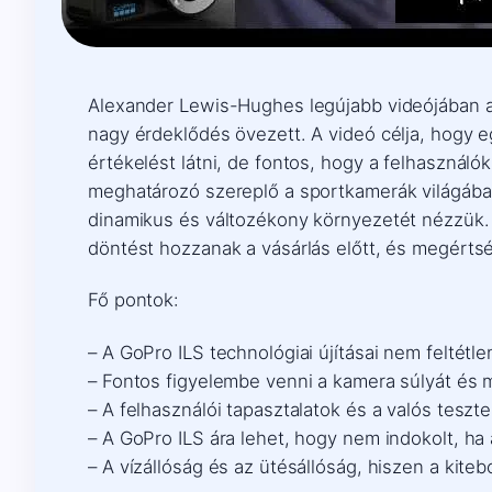
Alexander Lewis-Hughes legújabb videójában a 
nagy érdeklődés övezett. A videó célja, hogy 
értékelést látni, de fontos, hogy a felhasznál
meghatározó szereplő a sportkamerák világában
dinamikus és változékony környezetét nézzük.
döntést hozzanak a vásárlás előtt, és megérts
Fő pontok:
– A GoPro ILS technológiai újításai nem feltétle
– Fontos figyelembe venni a kamera súlyát és 
– A felhasználói tapasztalatok és a valós teszt
– A GoPro ILS ára lehet, hogy nem indokolt, ha 
– A vízállóság és az ütésállóság, hiszen a kit