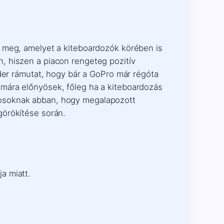
a meg, amelyet a kiteboardozók körében is
, hiszen a piacon rengeteg pozitív
nder rámutat, hogy bár a GoPro már régóta
ámára előnyösek, főleg ha a kiteboardozás
dosoknak abban, hogy megalapozott
görökítése során.
a miatt.