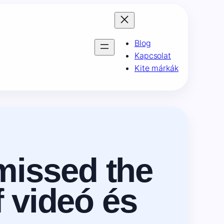
Blog
Kapcsolat
Kite márkák
missed the
f videó és