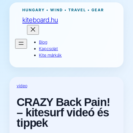
Ugrás
HUNGARY • WIND • TRAVEL • GEAR
a
kiteboard.hu
tartalomhoz
Blog
Kapcsolat
Kite márkák
video
CRAZY Back Pain!
– kitesurf videó és
tippek