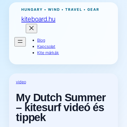
Ugrás
HUNGARY • WIND • TRAVEL • GEAR
a
kiteboard.hu
tartalomhoz
Blog
Kapcsolat
Kite márkák
video
My Dutch Summer
– kitesurf videó és
tippek