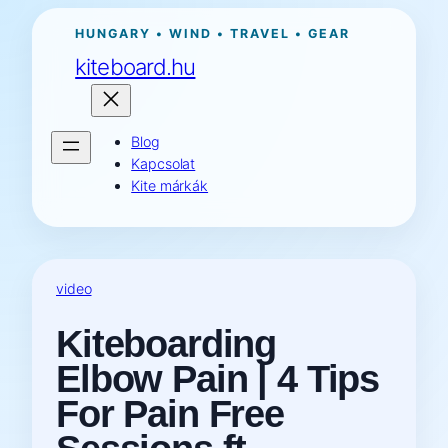
Ugrás
HUNGARY • WIND • TRAVEL • GEAR
a
kiteboard.hu
tartalomhoz
Blog
Kapcsolat
Kite márkák
video
Kiteboarding
Elbow Pain | 4 Tips
For Pain Free