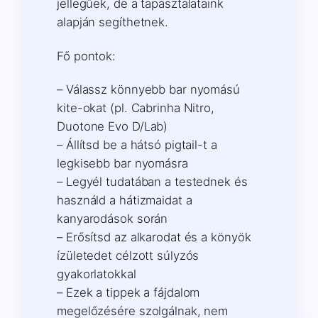
jellegűek, de a tapasztalataink
alapján segíthetnek.
Fő pontok:
– Válassz könnyebb bar nyomású
kite-okat (pl. Cabrinha Nitro,
Duotone Evo D/Lab)
– Állítsd be a hátsó pigtail-t a
legkisebb bar nyomásra
– Legyél tudatában a testednek és
használd a hátizmaidat a
kanyarodások során
– Erősítsd az alkarodat és a könyök
ízületedet célzott súlyzós
gyakorlatokkal
– Ezek a tippek a fájdalom
megelőzésére szolgálnak, nem