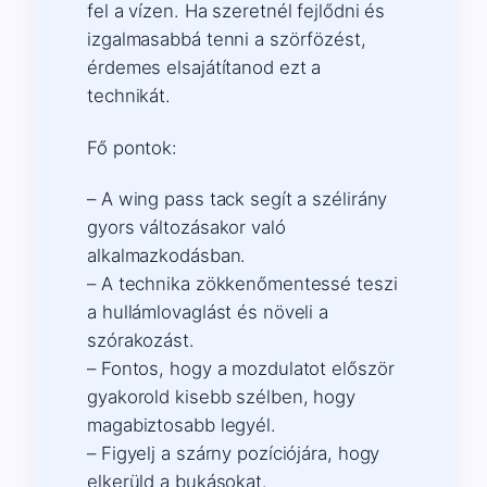
fel a vízen. Ha szeretnél fejlődni és
izgalmasabbá tenni a szörfözést,
érdemes elsajátítanod ezt a
technikát.
Fő pontok:
– A wing pass tack segít a szélirány
gyors változásakor való
alkalmazkodásban.
– A technika zökkenőmentessé teszi
a hullámlovaglást és növeli a
szórakozást.
– Fontos, hogy a mozdulatot először
gyakorold kisebb szélben, hogy
magabiztosabb legyél.
– Figyelj a szárny pozíciójára, hogy
elkerüld a bukásokat.