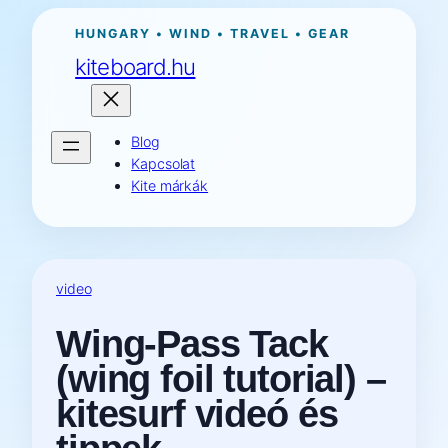
Ugrás
HUNGARY • WIND • TRAVEL • GEAR
a
kiteboard.hu
tartalomhoz
Blog
Kapcsolat
Kite márkák
video
Wing-Pass Tack
(wing foil tutorial) –
kitesurf videó és