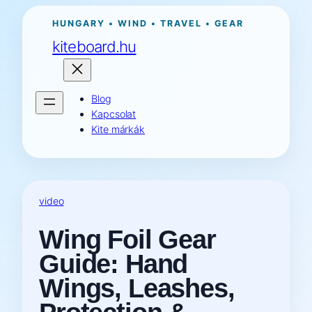
Ugrás
HUNGARY • WIND • TRAVEL • GEAR
a
kiteboard.hu
tartalomhoz
Blog
Kapcsolat
Kite márkák
video
Wing Foil Gear
Guide: Hand
Wings, Leashes,