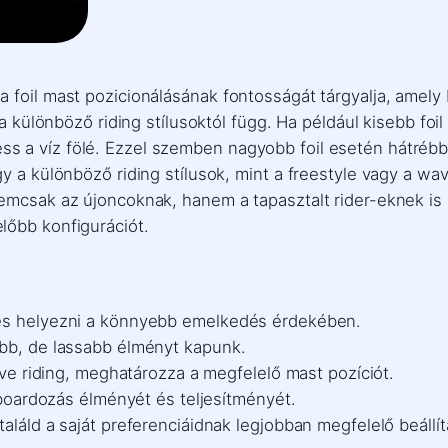
 foil mast pozicionálásának fontosságát tárgyalja, amely
s a különböző riding stílusoktól függ. Ha például kisebb f
 a víz fölé. Ezzel szemben nagyobb foil esetén hátrébb 
y a különböző riding stílusok, mint a freestyle vagy a wav
emcsak az újoncoknak, hanem a tapasztalt rider-eknek is h
lőbb konfigurációt.
mes helyezni a könnyebb emelkedés érdekében.
abb, de lassabb élményt kapunk.
wave riding, meghatározza a megfelelő mast pozíciót.
teboardozás élményét és teljesítményét.
aláld a saját preferenciáidnak legjobban megfelelő beállít