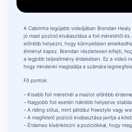
A Cabrinha legújabb videójában Brendan Healy a
jó mast pozíció kiválasztása a foil méretétől é
előrébb helyezni, hogy könnyebben emelkedhess
élményt kapsz. Brendan részletesen kifejti, hog
a legjobb teljesítmény érdekében. Ez a videó n
hogy mindenki megtalálja a számára legmegfele
Fő pontok:
– Kisebb foil méretnél a mastot előrébb érde
– Nagyobb foil esetén hátrébb helyezve stabil
– A riding stílus, mint például freestyle vagy 
– A megfelelő pozíció kiválasztása javítja a ki
– Érdemes kísérletezni a pozíciókkal, hogy megt