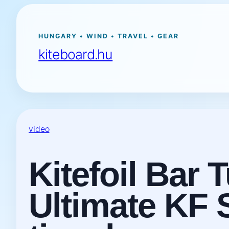
Ugrás
a
tartalomhoz
HUNGARY • WIND • TRAVEL • GEAR
kiteboard.hu
video
Kitefoil Bar 
Ultimate KF S