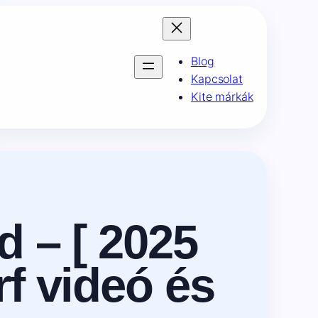
Blog
Kapcsolat
Kite márkák
d – [ 2025
rf videó és