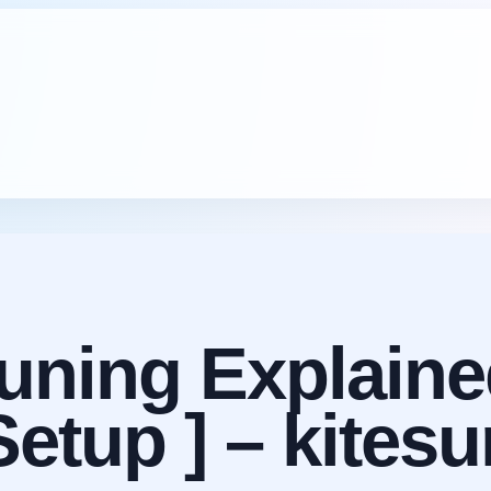
Tuning Explaine
etup ] – kitesu