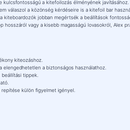
ése kulcsfontosságú a kitefoilozás élményének javításáho
em válaszol a közönség kérdéseire is a kitefoil bar haszn
a kiteboardozók jobban megértsék a beállítások fontosság
op hosszáról vagy a kisebb magasságú lovasokról, Alex pr
atékony kiteozáshoz.
sa elengedhetetlen a biztonságos használathoz.
beállítási tippek.
ható.
 repítése külön figyelmet igényel.