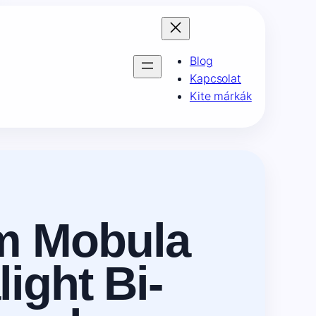
Blog
Kapcsolat
Kite márkák
m Mobula
ight Bi-