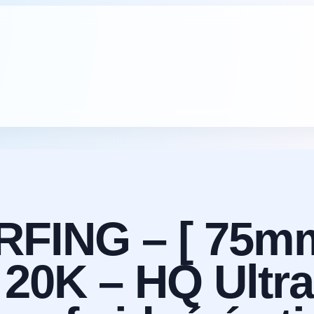
FING – [ 75m
20K – HQ Ultral