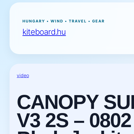
Ugrás
a
tartalomhoz
HUNGARY • WIND • TRAVEL • GEAR
kiteboard.hu
video
CANOPY SUR
V3 2S – 0802 