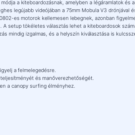
 módja a kiteboardozásnak, amelyben a légáramlatok és a
Hughes legújabb videójában a 75mm Mobula V3 drónjával és
A 0802-es motorok kellemesen lebegnek, azonban figyelm
. A setup tökéletes választás lehet a kiteboardosok szám
zás mindig izgalmas, és a helyszín kiválasztása is kulcssz
igyelj a felmelegedésre.
n teljesítményét és manőverezhetőségét.
len a canopy surfing élményhez.