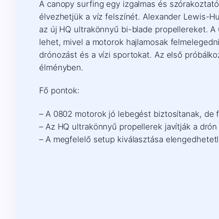
A canopy surfing egy izgalmas és szórakoztató
élvezhetjük a víz felszínét. Alexander Lewis-
az új HQ ultrakönnyű bi-blade propellereket. 
lehet, mivel a motorok hajlamosak felmelegedni
drónozást és a vízi sportokat. Az első próbálko
élményben.
Fő pontok:
– A 0802 motorok jó lebegést biztosítanak, de f
– Az HQ ultrakönnyű propellerek javítják a dró
– A megfelelő setup kiválasztása elengedhetet