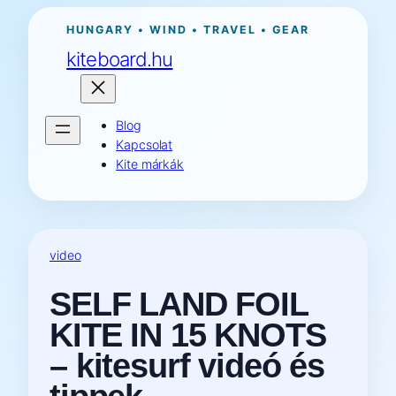
Ugrás
HUNGARY • WIND • TRAVEL • GEAR
a
kiteboard.hu
tartalomhoz
Blog
Kapcsolat
Kite márkák
video
SELF LAND FOIL
KITE IN 15 KNOTS
– kitesurf videó és