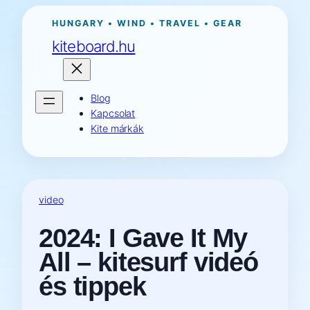
Ugrás
HUNGARY • WIND • TRAVEL • GEAR
a
kiteboard.hu
tartalomhoz
Blog
Kapcsolat
Kite márkák
video
2024: I Gave It My
All – kitesurf videó
és tippek