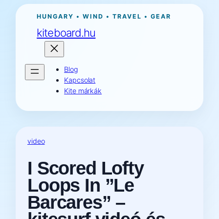
Ugrás
HUNGARY • WIND • TRAVEL • GEAR
a
kiteboard.hu
tartalomhoz
Blog
Kapcsolat
Kite márkák
video
I Scored Lofty
Loops In ”Le
Barcares” –