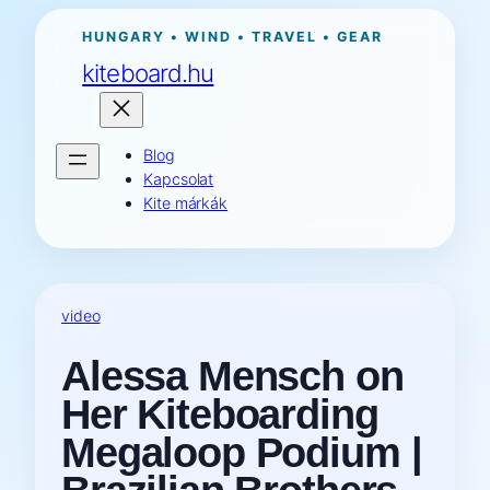
Ugrás
HUNGARY • WIND • TRAVEL • GEAR
a
kiteboard.hu
tartalomhoz
Blog
Kapcsolat
Kite márkák
video
Alessa Mensch on
Her Kiteboarding
Megaloop Podium |