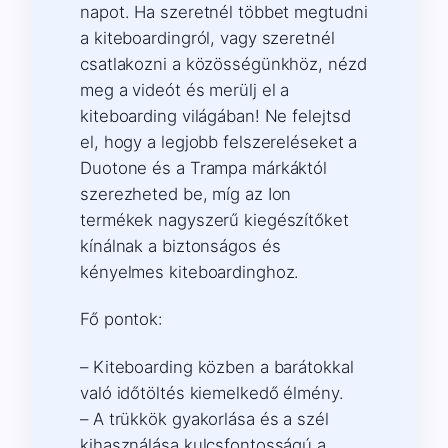
napot. Ha szeretnél többet megtudni
a kiteboardingról, vagy szeretnél
csatlakozni a közösségünkhöz, nézd
meg a videót és merülj el a
kiteboarding világában! Ne felejtsd
el, hogy a legjobb felszereléseket a
Duotone és a Trampa márkáktól
szerezheted be, míg az Ion
termékek nagyszerű kiegészítőket
kínálnak a biztonságos és
kényelmes kiteboardinghoz.
Fő pontok:
– Kiteboarding közben a barátokkal
való időtöltés kiemelkedő élmény.
– A trükkök gyakorlása és a szél
kihasználása kulcsfontosságú a