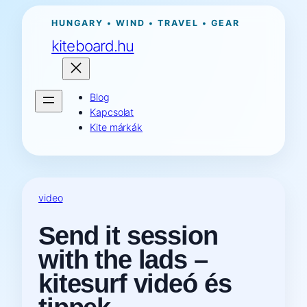
Ugrás
HUNGARY • WIND • TRAVEL • GEAR
a
kiteboard.hu
tartalomhoz
Blog
Kapcsolat
Kite márkák
video
Send it session
with the lads –
kitesurf videó és