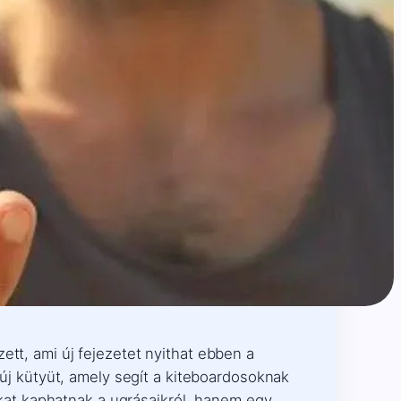
ett, ami új fejezetet nyithat ebben a
 új kütyüt, amely segít a kiteboardosoknak
at kaphatnak a ugrásaikról, hanem egy