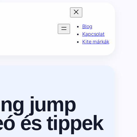
Blog
Kapcsolat
Kite márkák
ing jump
ó és tippek