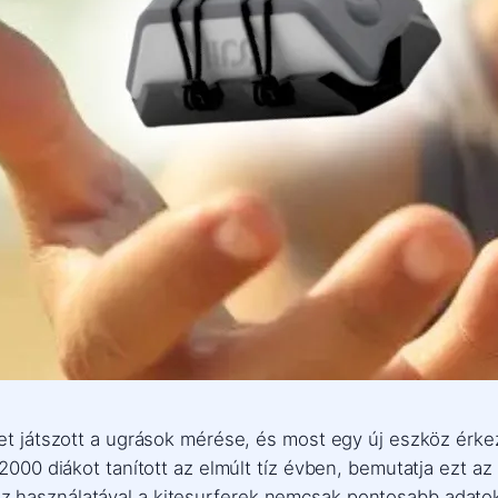
et játszott a ugrások mérése, és most egy új eszköz érkez
 2000 diákot tanított az elmúlt tíz évben, bemutatja ezt az
z használatával a kitesurferek nemcsak pontosabb adatok