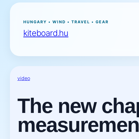
Ugrás
a
tartalomhoz
HUNGARY • WIND • TRAVEL • GEAR
kiteboard.hu
video
The new chap
measurement 