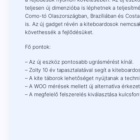
teljesen új dimenzióba is léphetnek a teljesít
Como-tó Olaszországban, Brazíliában és Costa 
is. Az új gadget révén a kiteboardosok nemc
követhessék a fejlődésüket.
Fő pontok:
– Az új eszköz pontosabb ugrásmérést kínál.
– Zolty 10 év tapasztalatával segít a kiteboard
– A kite táborok lehetőséget nyújtanak a techn
– A WOO mérések mellett új alternatíva érkezett
– A megfelelő felszerelés kiválasztása kulcsfo