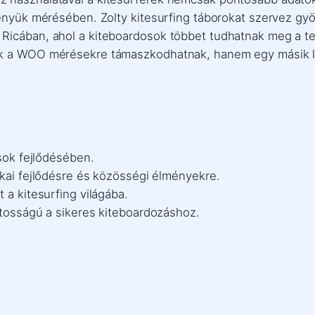
ményük mérésében. Zolty kitesurfing táborokat szervez gy
Ricában, ahol a kiteboardosok többet tudhatnak meg a tec
sak a WOO mérésekre támaszkodhatnak, hanem egy másik 
osok fejlődésében.
ikai fejlődésre és közösségi élményekre.
 a kitesurfing világába.
ntosságú a sikeres kiteboardozáshoz.