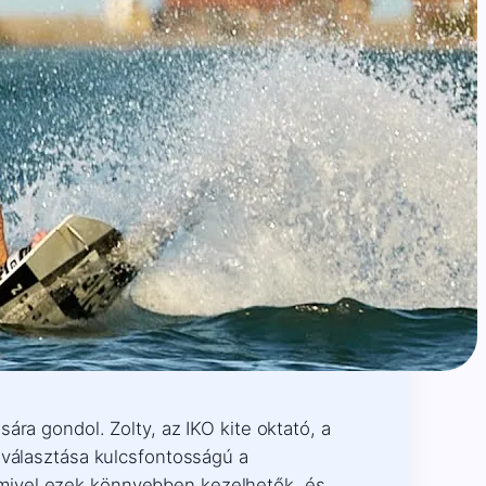
ára gondol. Zolty, az IKO kite oktató, a
iválasztása kulcsfontosságú a
 mivel ezek könnyebben kezelhetők, és