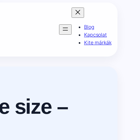
Blog
Kapcsolat
Kite márkák
e size –