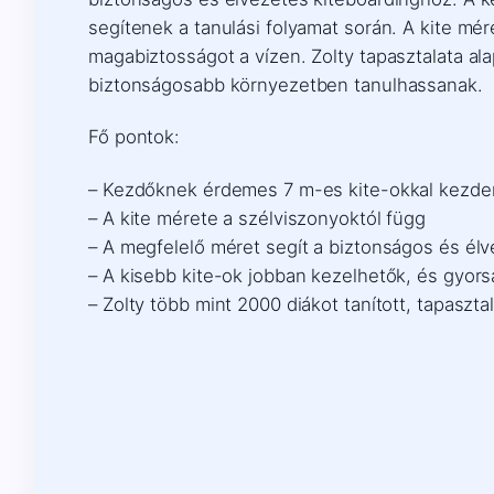
segítenek a tanulási folyamat során. A kite mér
magabiztosságot a vízen. Zolty tapasztalata a
biztonságosabb környezetben tanulhassanak.
Fő pontok:
– Kezdőknek érdemes 7 m-es kite-okkal kezde
– A kite mérete a szélviszonyoktól függ
– A megfelelő méret segít a biztonságos és él
– A kisebb kite-ok jobban kezelhetők, és gyors
– Zolty több mint 2000 diákot tanított, tapaszt