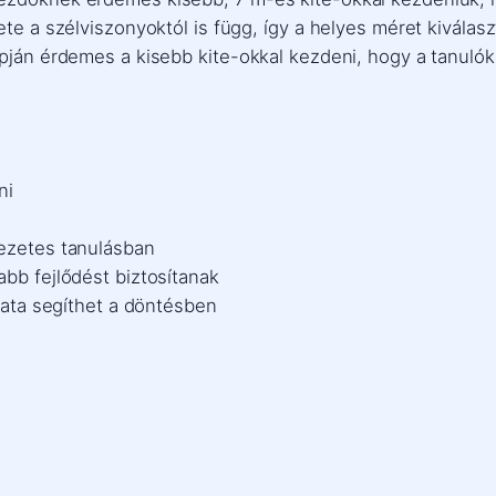
ete a szélviszonyoktól is függ, így a helyes méret kiválas
lapján érdemes a kisebb kite-okkal kezdeni, hogy a tanul
ni
vezetes tanulásban
abb fejlődést biztosítanak
alata segíthet a döntésben