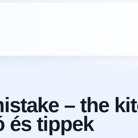
istake – the kit
ó és tippek