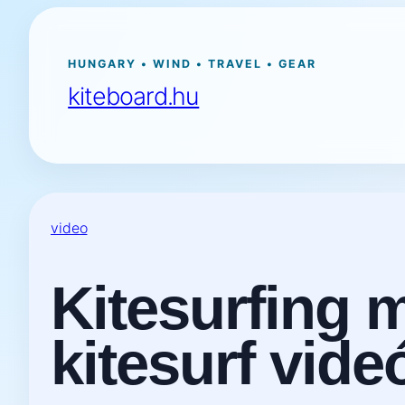
Ugrás
a
tartalomhoz
HUNGARY • WIND • TRAVEL • GEAR
kiteboard.hu
video
Kitesurfing m
kitesurf vide