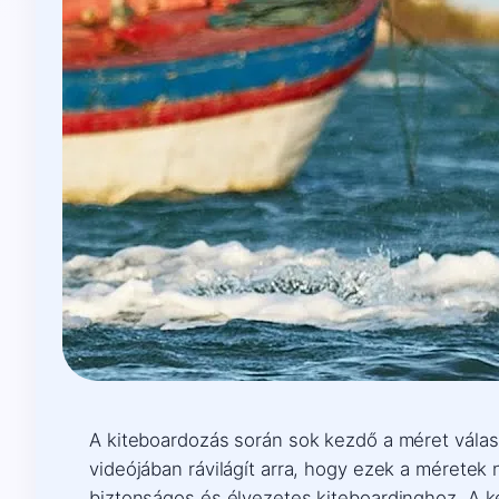
A kiteboardozás során sok kezdő a méret választ
videójában rávilágít arra, hogy ezek a méretek
biztonságos és élvezetes kiteboardinghoz. A 