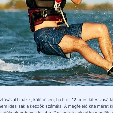
ásával hibázik, különösen, ha 9 és 12 m-es kites vásárlás
 nem ideálisak a kezdők számára. A megfelelő kite méret k
kezdőknek érdemes kisebb, 7 m-es kite-okkal kezdeniük,