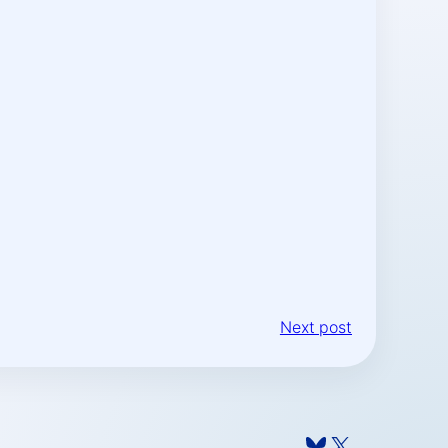
Next post
Bluesky
X