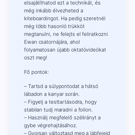
elsajátíthatod ezt a technikát, és
még inkább élvezheted a
kiteboardingot. Ha pedig szeretnél
még több hasonló trükköt
megtanulni, ne felejts el feliratkozni
Ewan csatornájára, ahol
folyamatosan újabb oktatóvideókat
oszt meg!
Fő pontok:
– Tartsd a súlypontodat a hátsó
lábadon a kanyar során.
– Figyelj a testtartásodra, hogy
stabilan tudj maradni a foilon.
– Használj megfelelő szélirányt a
gybe végrehajtásához.
– Gyorsan változtasd meg a lábfejeid