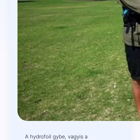
A hydrofoil gybe, vagyis a