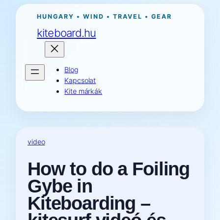
Ugrás
HUNGARY • WIND • TRAVEL • GEAR
a
kiteboard.hu
tartalomhoz
Blog
Kapcsolat
Kite márkák
video
How to do a Foiling
Gybe in
Kiteboarding –