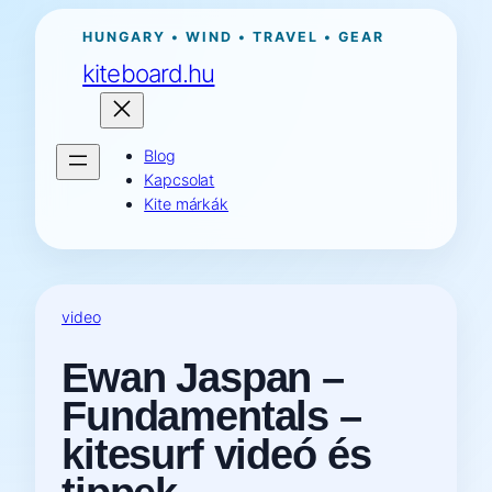
Ugrás
HUNGARY • WIND • TRAVEL • GEAR
a
kiteboard.hu
tartalomhoz
Blog
Kapcsolat
Kite márkák
video
Ewan Jaspan –
Fundamentals –
kitesurf videó és