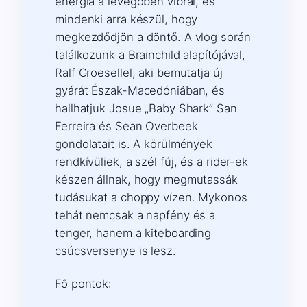
energia a levegőben vibrál, és
mindenki arra készül, hogy
megkezdődjön a döntő. A vlog során
találkozunk a Brainchild alapítójával,
Ralf Groesellel, aki bemutatja új
gyárát Észak-Macedóniában, és
hallhatjuk Josue „Baby Shark” San
Ferreira és Sean Overbeek
gondolatait is. A körülmények
rendkívüliek, a szél fúj, és a rider-ek
készen állnak, hogy megmutassák
tudásukat a choppy vízen. Mykonos
tehát nemcsak a napfény és a
tenger, hanem a kiteboarding
csúcsversenye is lesz.
Fő pontok: