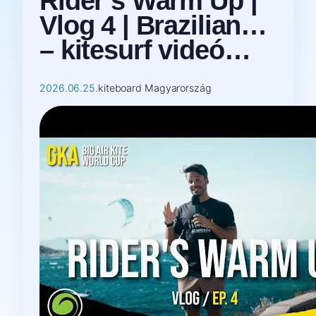
Rider’s Warm Up |
Vlog 4 | Brazilian…
– kitesurf videó…
2026.06.25.
kiteboard Magyarország