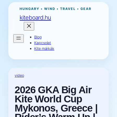
Ugrás
HUNGARY • WIND • TRAVEL • GEAR
a
kiteboard.hu
tartalomhoz
Blog
Kapcsolat
Kite márkák
video
2026 GKA Big Air
Kite World Cup
Mykonos, Greece |