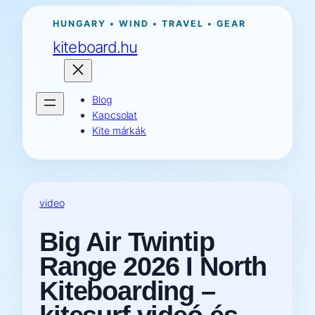
Ugrás
HUNGARY • WIND • TRAVEL • GEAR
a
kiteboard.hu
tartalomhoz
Blog
Kapcsolat
Kite márkák
video
Big Air Twintip
Range 2026 I North
Kiteboarding –