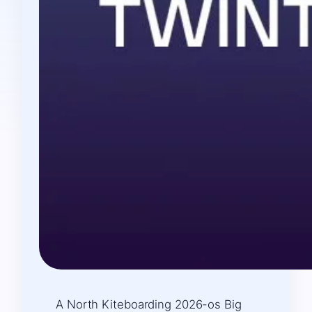
A North Kiteboarding 2026-os Big