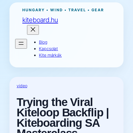
Ugrás
HUNGARY • WIND • TRAVEL • GEAR
a
kiteboard.hu
tartalomhoz
Blog
Kapcsolat
Kite márkák
video
Trying the Viral
Kiteloop Backflip |
Kiteboarding SA