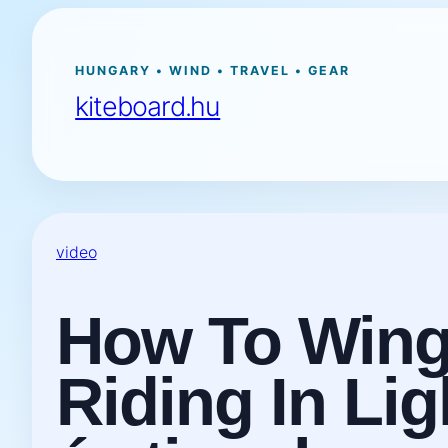
Ugrás
a
tartalomhoz
HUNGARY • WIND • TRAVEL • GEAR
kiteboard.hu
video
How To Wing 
Riding In Lig