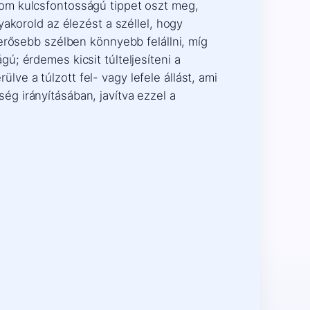
rom kulcsfontosságú tippet oszt meg,
akorold az élezést a széllel, hogy
erősebb szélben könnyebb felállni, míg
; érdemes kicsit túlteljesíteni a
ülve a túlzott fel- vagy lefele állást, ami
g irányításában, javítva ezzel a