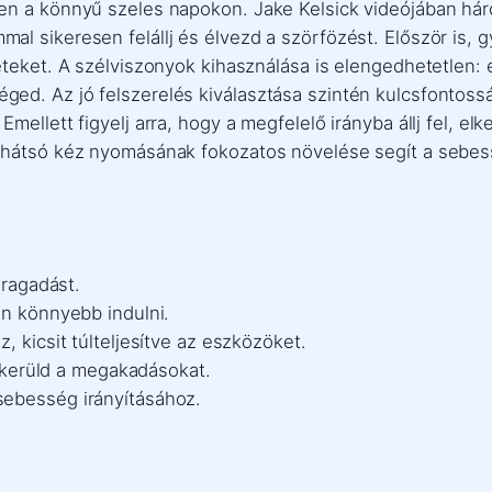
en a könnyű szeles napokon. Jake Kelsick videójában há
 sikeresen felállj és élvezd a szörfözést. Először is, gy
eteket. A szélviszonyok kihasználása is elengedhetetlen: 
d. Az jó felszerelés kiválasztása szintén kulcsfontosságú
llett figyelj arra, hogy a megfelelő irányba állj fel, elker
 hátsó kéz nyomásának fokozatos növelése segít a sebessé
eragadást.
en könnyebb indulni.
, kicsit túlteljesítve az eszközöket.
 elkerüld a megakadásokat.
sebesség irányításához.