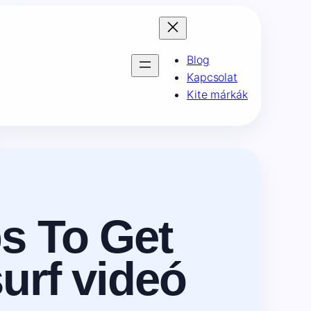
Blog
Kapcsolat
Kite márkák
s To Get
surf videó