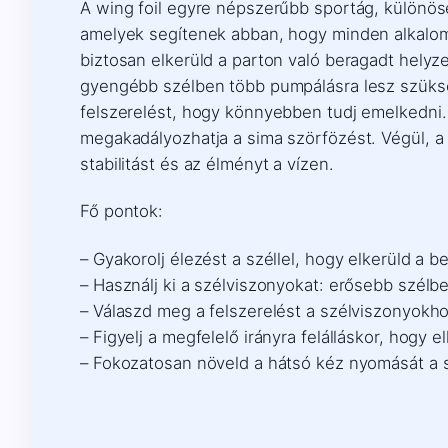
A wing foil egyre népszerűbb sportág, különös
amelyek segítenek abban, hogy minden alkalommal
biztosan elkerüld a parton való beragadt helyz
gyengébb szélben több pumpálásra lesz szüksége
felszerelést, hogy könnyebben tudj emelkedni. Eme
megakadályozhatja a sima szörfözést. Végül, a
stabilitást és az élményt a vízen.
Fő pontok:
– Gyakorolj élezést a széllel, hogy elkerüld a b
– Használj ki a szélviszonyokat: erősebb szélb
– Válaszd meg a felszerelést a szélviszonyokhoz
– Figyelj a megfelelő irányra felálláskor, hogy
– Fokozatosan növeld a hátsó kéz nyomását a 