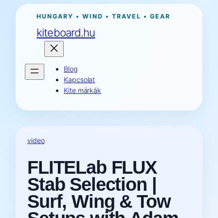
Ugrás
HUNGARY • WIND • TRAVEL • GEAR
a
kiteboard.hu
tartalomhoz
Blog
Kapcsolat
Kite márkák
video
FLITELab FLUX
Stab Selection |
Surf, Wing & Tow