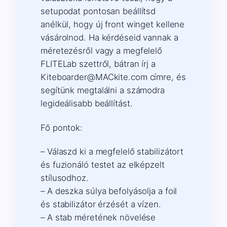
setupodat pontosan beállítsd
anélkül, hogy új front winget kellene
vásárolnod. Ha kérdéseid vannak a
méretezésről vagy a megfelelő
FLITELab szettről, bátran írj a
Kiteboarder@MACkite.com címre, és
segítünk megtalálni a számodra
legideálisabb beállítást.
Fő pontok:
– Válaszd ki a megfelelő stabilizátort
és fuzionáló testet az elképzelt
stílusodhoz.
– A deszka súlya befolyásolja a foil
és stabilizátor érzését a vízen.
– A stab méretének növelése