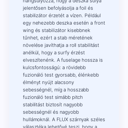
hangsúlyozza, hogy a deszka súlya
jelentősen befolyásolja a foil és
stabilizátor érzetét a vízen. Például
egy nehezebb deszka esetén a front
wing és stabilizátor kisebbnek
tűnhet, ezért a stab méretének
növelése javíthatja a roll stabilitást
anélkül, hogy a surfy érzést
elveszítenénk. A fuselage hossza is
kulcsfontosságú: a rövidebb
fuzionáló test gyorsabb, élénkebb
élményt nyújt alacsony
sebességnél, míg a hosszabb
fuzionáló test simább pitch
stabilitást biztosít nagyobb
sebességnél és nagyobb
hullámoknál. A FLUX szárnyak széles
választéka lehetővé teszi, hogy a