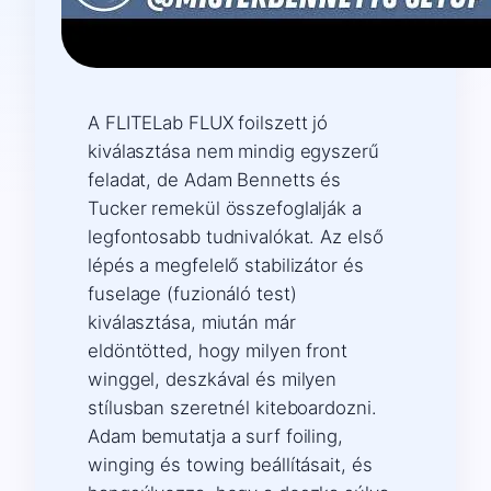
A FLITELab FLUX foilszett jó
kiválasztása nem mindig egyszerű
feladat, de Adam Bennetts és
Tucker remekül összefoglalják a
legfontosabb tudnivalókat. Az első
lépés a megfelelő stabilizátor és
fuselage (fuzionáló test)
kiválasztása, miután már
eldöntötted, hogy milyen front
winggel, deszkával és milyen
stílusban szeretnél kiteboardozni.
Adam bemutatja a surf foiling,
winging és towing beállításait, és