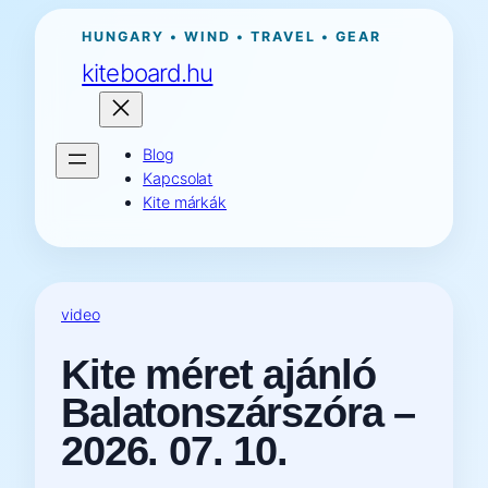
Ugrás
HUNGARY • WIND • TRAVEL • GEAR
a
kiteboard.hu
tartalomhoz
Blog
Kapcsolat
Kite márkák
video
Kite méret ajánló
Balatonszárszóra –
2026. 07. 10.