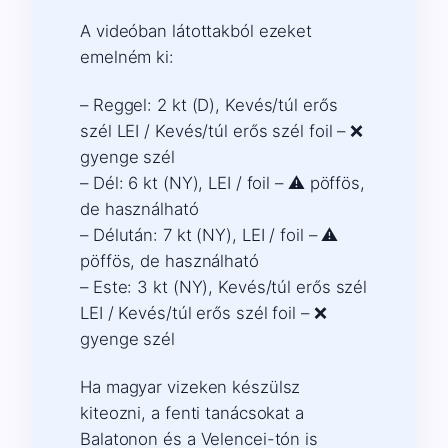
A videóban látottakból ezeket
emelném ki:
– Reggel: 2 kt (D), Kevés/túl erős
szél LEI / Kevés/túl erős szél foil – ❌
gyenge szél
– Dél: 6 kt (NY), LEI / foil – ⚠️ pöffös,
de használható
– Délután: 7 kt (NY), LEI / foil – ⚠️
pöffös, de használható
– Este: 3 kt (NY), Kevés/túl erős szél
LEI / Kevés/túl erős szél foil – ❌
gyenge szél
Ha magyar vizeken készülsz
kiteozni, a fenti tanácsokat a
Balatonon és a Velencei-tón is