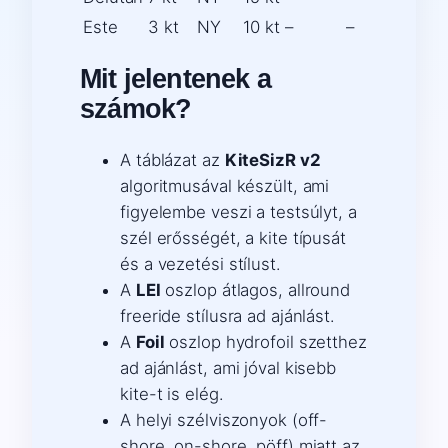
Este
3 kt
NY
10 kt
–
–
Mit jelentenek a
számok?
A táblázat az
KiteSizR v2
algoritmusával készült, ami
figyelembe veszi a testsúlyt, a
szél erősségét, a kite típusát
és a vezetési stílust.
A
LEI
oszlop átlagos, allround
freeride stílusra ad ajánlást.
A
Foil
oszlop hydrofoil szetthez
ad ajánlást, ami jóval kisebb
kite-t is elég.
A helyi szélviszonyok (off-
shore, on-shore, pöff) miatt az