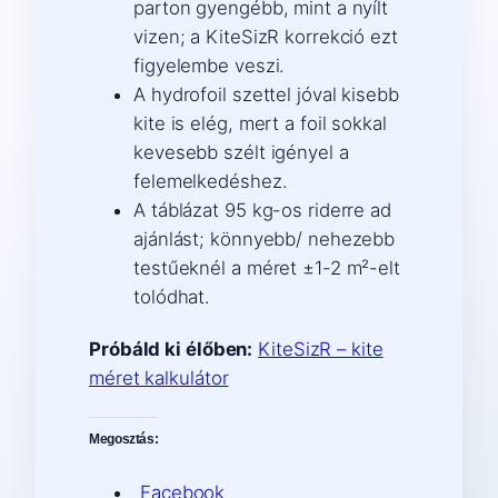
parton gyengébb, mint a nyílt
vizen; a KiteSizR korrekció ezt
figyelembe veszi.
A hydrofoil szettel jóval kisebb
kite is elég, mert a foil sokkal
kevesebb szélt igényel a
felemelkedéshez.
A táblázat 95 kg-os riderre ad
ajánlást; könnyebb/ nehezebb
testűeknél a méret ±1-2 m²-elt
tolódhat.
Próbáld ki élőben:
KiteSizR – kite
méret kalkulátor
Megosztás:
Facebook