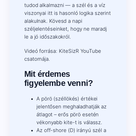
tudod alkalmazni — a szél és a víz
viszonyai itt is hasonló logika szerint
alakulnak. Kövesd a napi
széljelentéseinket, hogy ne maradj
le a jó időszakokról.
Videó forrása: KiteSizR YouTube
csatornája.
Mit érdemes
figyelembe venni?
A pörö (széllökés) értékei
jelentősen meghaladhatják az
átlagot – erős pörö esetén
vékonyabb kite-t is válassz.
Az off-shore (D) irányú szél a