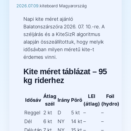
2026.07.09.
kiteboard Magyarország
Napi kite méret ajánló
Balatonszárszóra 2026. 07. 10.-re. A
széljárás és a KiteSizR algoritmus
alapján összeállítottuk, hogy melyik
idősávban milyen méretű kite-t
érdemes vinni.
Kite méret táblázat – 95
kg riderhez
Átlag
LEI
Foil
Idősáv
Irány
Pörö
szél
(átlag)
(hydro)
Reggel
2 kt
D
5 kt
–
–
Dél
6 kt
NY
14 kt
–
–
Délután
7 kt
NY
15 kt
–
–