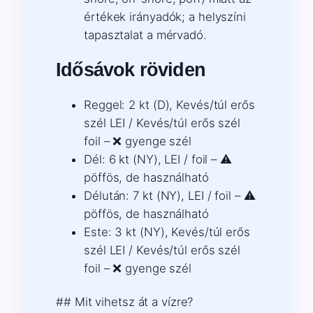
értékek irányadók; a helyszíni
tapasztalat a mérvadó.
Idősávok röviden
Reggel: 2 kt (D), Kevés/túl erős
szél LEI / Kevés/túl erős szél
foil – ❌ gyenge szél
Dél: 6 kt (NY), LEI / foil – ⚠️
pöffös, de használható
Délután: 7 kt (NY), LEI / foil – ⚠️
pöffös, de használható
Este: 3 kt (NY), Kevés/túl erős
szél LEI / Kevés/túl erős szél
foil – ❌ gyenge szél
## Mit vihetsz át a vízre?