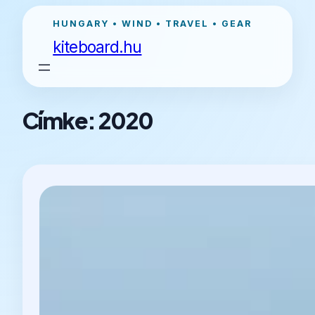
Ugrás
HUNGARY • WIND • TRAVEL • GEAR
a
kiteboard.hu
tartalomhoz
Címke:
2020