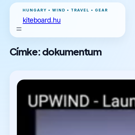
Ugrás
HUNGARY • WIND • TRAVEL • GEAR
a
kiteboard.hu
tartalomhoz
Címke:
dokumentum