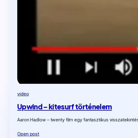
video
Upwind – kitesurf történelem
Aaron Hadlow – twenty film egy fantasztikus visszatekinté
Open post