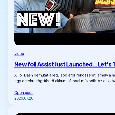
video
New foil Assist Just Launched… Let’s T
A Foil Dash bemutatja legújabb efoil rendszerét, amely 
egy derékra rögzíthető akkumulátorral működik. Az eszköz
Open post
2026.07.20.