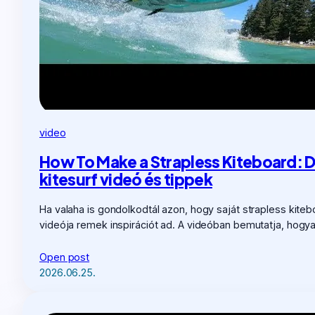
video
How To Make a Strapless Kiteboard: D
kitesurf videó és tippek
Ha valaha is gondolkodtál azon, hogy saját strapless kitebo
videója remek inspirációt ad. A videóban bemutatja, hogy
Open post
2026.06.25.