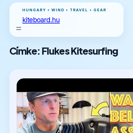
Ugrás
HUNGARY • WIND • TRAVEL • GEAR
a
kiteboard.hu
tartalomhoz
Címke:
Flukes Kitesurfing