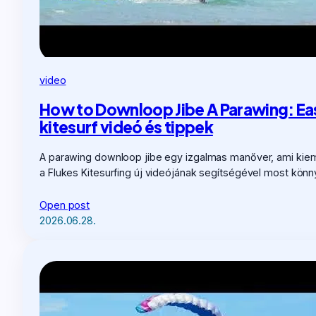
video
How to Downloop Jibe A Parawing: E
kitesurf videó és tippek
A parawing downloop jibe egy izgalmas manőver, ami kieme
a Flukes Kitesurfing új videójának segítségével most könn
Open post
2026.06.28.