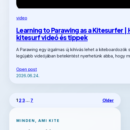
video
Learning to Parawing as a Kitesurfer | 
kitesurf videó és tippek
A Parawing egy izgalmas új kihívás lehet a kiteboardozók 
legújabb videójában betekintést nyerhetünk abba, hogy m
Open post
2026.06.24.
1
2
3
…
7
Older
MINDEN, AMI KITE