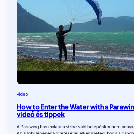
video
How to Enter the Water with a Parawing
videó és tippek
A Parawing használata a vízbe való belépéskor nem annyir
Az alábbi lépések követésével elkerülheted, hogy a can